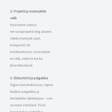
2. Projekti ja materjalide
valik
Koostame sobiva
terrassiprojekti ning aitame
valida materjali: puit,
komposiit või
kombinatsioon. Arvestame
nii stiili, eelarve kui ka
ilmastikuolusid.
3. Ehitustööd ja paigaldus
Tugev konstruktsioon, täpne
laudise paigaldus ja
detailidele tähelepanu – see
on meie standard. Tööd
teostatakse puhtalt ja