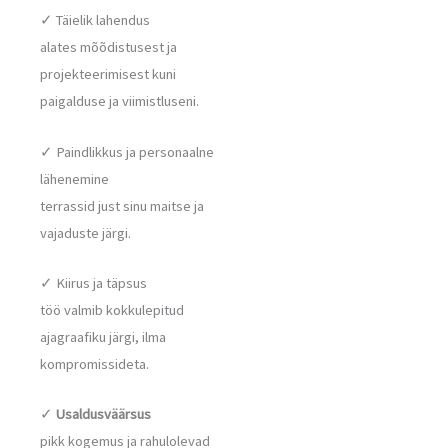
✓ Täielik lahendus
alates mõõdistusest ja
projekteerimisest kuni
paigalduse ja viimistluseni.
✓ Paindlikkus ja personaalne
lähenemine
terrassid just sinu maitse ja
vajaduste järgi.
✓ Kiirus ja täpsus
töö valmib kokkulepitud
ajagraafiku järgi, ilma
kompromissideta.
✓
Usaldusväärsus
pikk kogemus ja rahulolevad