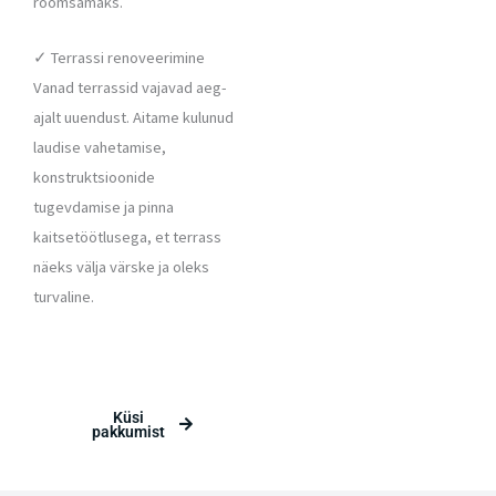
rõõmsamaks.
✓ Terrassi renoveerimine
Vanad terrassid vajavad aeg-
ajalt uuendust. Aitame kulunud
laudise vahetamise,
konstruktsioonide
tugevdamise ja pinna
kaitsetöötlusega, et terrass
näeks välja värske ja oleks
turvaline.
Küsi
pakkumist