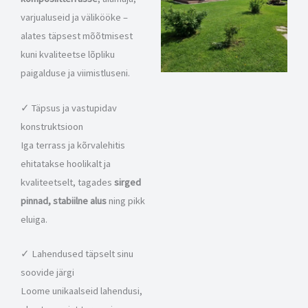
varjualuseid ja välikööke –
alates täpsest mõõtmisest
kuni kvaliteetse lõpliku
paigalduse ja viimistluseni.
✓ Täpsus ja vastupidav
konstruktsioon
Iga terrass ja kõrvalehitis
ehitatakse hoolikalt ja
kvaliteetselt, tagades
sirged
pinnad, stabiilne alus
ning pikk
eluiga.
✓ Lahendused täpselt sinu
soovide järgi
Loome unikaalseid lahendusi,