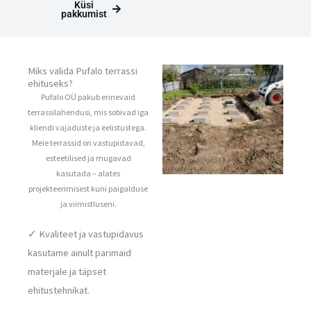
Küsi
pakkumist
Miks valida Pufalo terrassi
ehituseks?
Pufalo OÜ pakub erinevaid
terrassilahendusi, mis sobivad iga
kliendi vajaduste ja eelistustega.
Meie terrassid on vastupidavad,
esteetilised ja mugavad
kasutada – alates
projekteerimisest kuni paigalduse
ja viimistluseni.
✓ Kvaliteet ja vastupidavus
kasutame ainult parimaid
materjale ja täpset
ehitustehnikat.