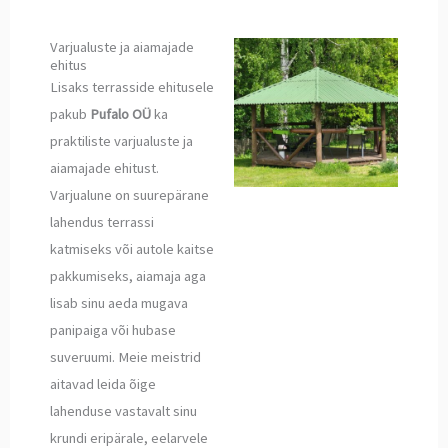
Varjualuste ja aiamajade
ehitus
Lisaks terrasside ehitusele
pakub
Pufalo OÜ
ka
praktiliste varjualuste ja
aiamajade ehitust.
Varjualune on suurepärane
lahendus terrassi
katmiseks või autole kaitse
pakkumiseks, aiamaja aga
lisab sinu aeda mugava
panipaiga või hubase
suveruumi. Meie meistrid
aitavad leida õige
lahenduse vastavalt sinu
krundi eripärale, eelarvele