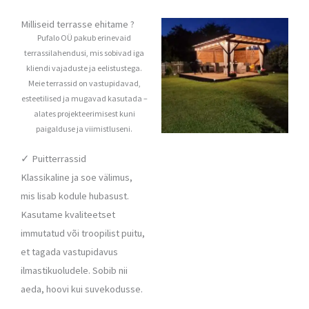
Milliseid terrasse ehitame ?
Pufalo OÜ pakub erinevaid
terrassilahendusi, mis sobivad iga
kliendi vajaduste ja eelistustega.
Meie terrassid on vastupidavad,
esteetilised ja mugavad kasutada –
alates projekteerimisest kuni
paigalduse ja viimistluseni.
✓ Puitterrassid
Klassikaline ja soe välimus,
mis lisab kodule hubasust.
Kasutame kvaliteetset
immutatud või troopilist puitu,
et tagada vastupidavus
ilmastikuoludele. Sobib nii
aeda, hoovi kui suvekodusse.