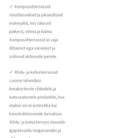
✓ Komposiitterrassid
Hooldusvabad ja pikaealised
materjalid, mis taluvad
päikest, vihma ja külma.
Komposiitterrassid ei vaja
õlitamist ega värvimist ja
sobivad aktiivsele perele.
✓ Rõdu- ja katusterrassid
Loome lahendusi
linnakorterite rõdudele ja
katusealustele pindadele, kus
oluline on nii esteetika kui
konstruktsioonide turvalisus.
Rõdu- ja katusterrass muudab
igapäevaelu mugavamaks ja