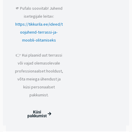
🫵Pufalo soovitab! Juhend
isetegijale leitav:
https://tikkurila.ee/ideed/t
oojuhend-terrassi-ja-
moobli-olitamiseks
👉 Kui plaanid uut terrassi
või vajad olemasolevale
professionaalset hooldust,
võta meiega ühendust ja
küsi personaalset
pakkumist.
Küsi
pakkumist