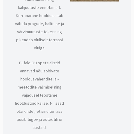
kahjustuste ennetamist.
Korrapärane hooldus aitab
vältida pragude, hallituse ja
värvimuutuste teket ning
pikendab oluliselt terrassi
eluiga.
Pufalo OÜ spetsialistid
annavad nõu sobivate
hooldusvahendite ja -
meetodite valimisel ning
vajadusel teostame
hooldustöid ka ise. Nii saad
olla kindel, et sinu terrass
püsib tugev ja esteetiline
aastaid.