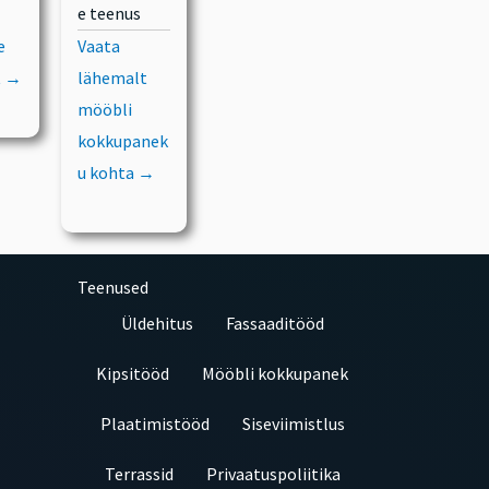
e teenus
e
Vaata
t →
lähemalt
mööbli
kokkupanek
u kohta →
Teenused
Üldehitus
Fassaaditööd
Kipsitööd
Mööbli kokkupanek
Plaatimistööd
Siseviimistlus
Terrassid
Privaatuspoliitika