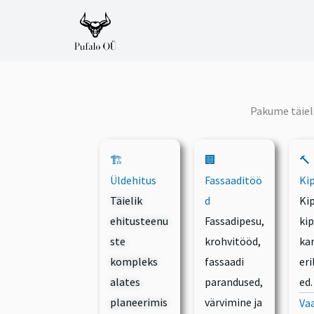
Skip
to
content
Pakume täiel
🏗️
🏢
🔨
Üldehitus
Fassaaditöö
Ki
Täielik
d
Ki
ehitusteenu
Fassadipesu,
kip
ste
krohvitööd,
kar
kompleks
fassaadi
er
alates
parandused,
ed.
planeerimis
värvimine ja
Va