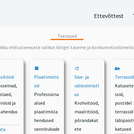
Ettevõttest
Teenused
ikku ehitusteenuste valikut kõrgel taseme ja konkurentsivõimelis
🔲
🎨
🏡
psitööd
Plaatimistö
Sise- ja
Terrassid
psseinad,
öd
välisviimistl
Katusete
slaed,
Professiona
us
ssid,
niisid ja
alsed
Krohvitööd,
postidel
ilahendus
plaatimisla
maalritööd,
terrassid 
hendused
põrandakat
läbipaist
vannitubade
ete
katused
ata