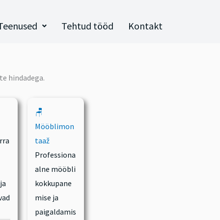
Teenused
Tehtud tööd
Kontakt
te hindadega.
🪑
Mööblimon
rra
taaž
Professiona
alne mööbli
ja
kokkupane
vad
mise ja
paigaldamis