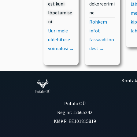
est kuni
dekoreerimi
lä
lõpetamise
ne
me
ni
Rohkem
ki
Uuri meie
infot
la
üldehituse
fassaaditöö
võimalusi →
dest →
Kontak
Pufalo OÜ
Reg nr: 12665242
KMKR: EE101815819